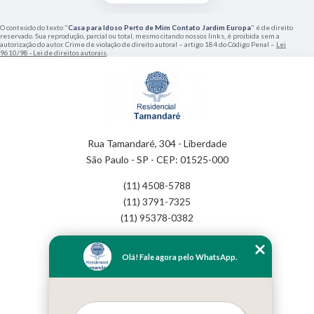
O conteúdo do texto "
Casa para Idoso Perto de Mim Contato Jardim Europa
" é de direito
reservado. Sua reprodução, parcial ou total, mesmo citando nossos links, é proibida sem a
autorização do autor. Crime de violação de direito autoral – artigo 184 do Código Penal –
Lei
9610/98 - Lei de direitos autorais
.
Rua Tamandaré, 304 - Liberdade
São Paulo - SP - CEP: 01525-000
(11) 4508-5788
(11) 3791-7325
(11) 95378-0382
Home
Olá! Fale agora pelo WhatsApp.
Empresa
Missão
Serviços
Contato