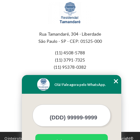
Rua Tamandaré, 304 - Liberdade
São Paulo - SP - CEP: 01525-000
(11) 4508-5788
(11) 3791-7325
(11) 95378-0382
Home
Olá! Fale agora pelo WhatsApp.
Empresa
Missão
Serviços
Contato
Mapa do site
Mais Serviços
O inteiro teor deste site está sujeito à proteção de direitos autorais. Copyright©