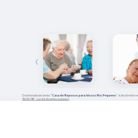
‹
O conteúdo do texto "
Casa de Repouso para Idosos Rio Pequeno
" é de direito r
9610/98 - Lei de direitos autorais
.