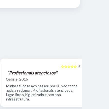
☆☆☆☆☆
5
"Profissionais atenciosos"
"Equipe 
Gabriel 2016
Mario Keoc
Minha saudosa avó passou por lá. Não tenho
Equipe comp
nada a reclamar. Profissionais atenciosos,
muito limpo
lugar limpo, higienizado e com boa
infraestrutura.