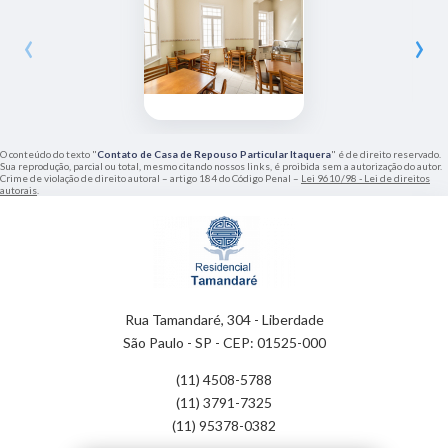
‹
›
O conteúdo do texto "
Contato de Casa de Repouso Particular Itaquera
" é de direito reservado.
Sua reprodução, parcial ou total, mesmo citando nossos links, é proibida sem a autorização do autor.
Crime de violação de direito autoral – artigo 184 do Código Penal –
Lei 9610/98 - Lei de direitos
autorais
.
Rua Tamandaré, 304 - Liberdade
São Paulo - SP - CEP: 01525-000
(11) 4508-5788
(11) 3791-7325
(11) 95378-0382