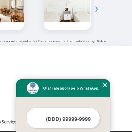
›
a sem a autorização do autor. Crime de violação de direito autoral – artigo 184 do
Olá! Fale agora pelo WhatsApp.
 Serviços