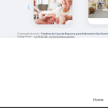
‹
O conteúdo do texto "
Telefone de Casa de Repouso para Deficientes São Domi
Código Penal –
Lei 9610/98 - Lei de direitos autorais
.
Home