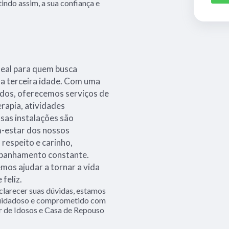
indo assim, a sua confiança e
deal para quem busca
na terceira idade. Com uma
ados, oferecemos serviços de
erapia, atividades
sas instalações são
m-estar dos nossos
 respeito e carinho,
mpanhamento constante.
os ajudar a tornar a vida
feliz.
clarecer suas dúvidas, estamos
 cuidadoso e comprometido com
r de Idosos e Casa de Repouso