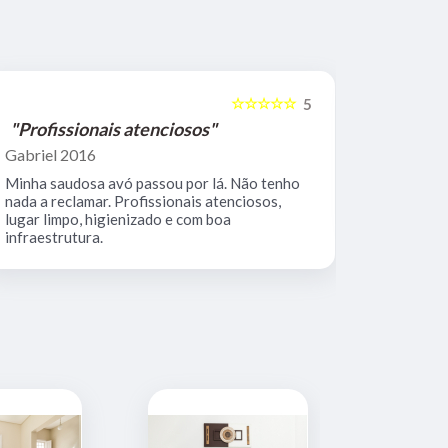
☆☆☆☆☆
5
"Profissionais atenciosos"
"Equipe 
Gabriel 2016
Mario Keoc
Minha saudosa avó passou por lá. Não tenho
Equipe comp
nada a reclamar. Profissionais atenciosos,
muito limpo
lugar limpo, higienizado e com boa
infraestrutura.