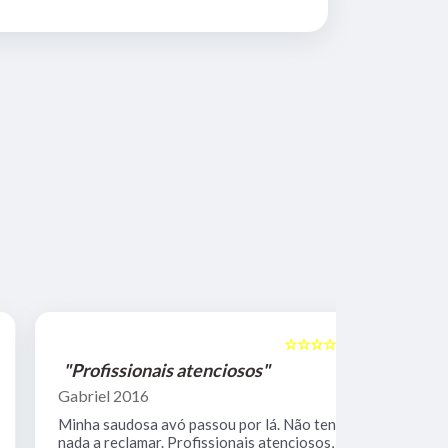
☆☆☆☆☆
5
"Profissionais atenciosos"
"Equipe 
Gabriel 2016
Mario Keoc
Minha saudosa avó passou por lá. Não tenho
Equipe comp
nada a reclamar. Profissionais atenciosos,
muito limpo