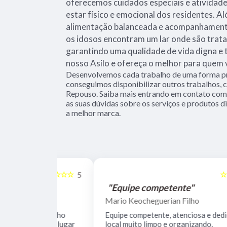
oferecemos cuidados especiais e ativida
estar físico e emocional dos residentes. 
alimentação balanceada e acompanhamento
os idosos encontram um lar onde são trata
garantindo uma qualidade de vida digna e 
nosso Asilo e ofereça o melhor para quem
Desenvolvemos cada trabalho de uma forma pro
conseguimos disponibilizar outros trabalhos, 
Repouso. Saiba mais entrando em contato com
as suas dúvidas sobre os serviços e produtos 
a melhor marca.
☆☆☆☆☆
☆☆☆☆☆
5
"Equipe competente"
Mario Keocheguerian Filho
 Não tenho
Equipe competente, atenciosa e dedicada,
nciosos, lugar
local muito limpo e organizando.