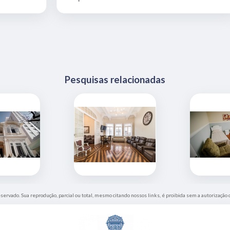
Pesquisas relacionadas
eservado. Sua reprodução, parcial ou total, mesmo citando nossos links, é proibida sem a autorização 