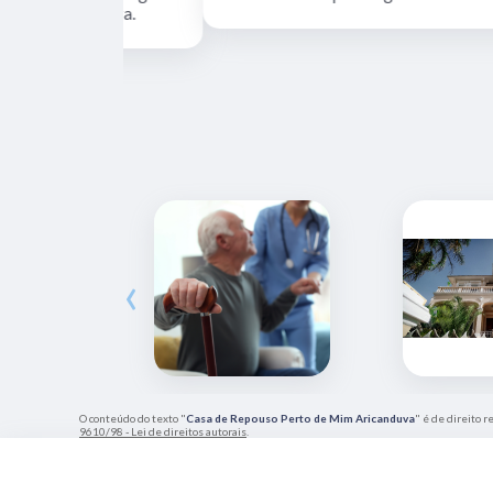
estrutura.
‹
O conteúdo do texto "
Casa de Repouso Perto de Mim Aricanduva
" é de direito r
9610/98 - Lei de direitos autorais
.