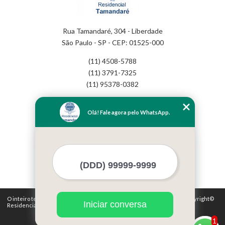
Rua Tamandaré, 304 - Liberdade
São Paulo - SP - CEP: 01525-000
(11) 4508-5788
(11) 3791-7325
(11) 95378-0382
Home
Olá! Fale agora pelo WhatsApp.
Empresa
Missão
Serviços
Contato
Mapa do site
Mais Serviços
O inteiro teor deste site está sujeito à proteção de direitos autorais. Copyright©
Iniciar conversa
Residencial Tamandaré (Lei 9610 de 19/02/1998)
1