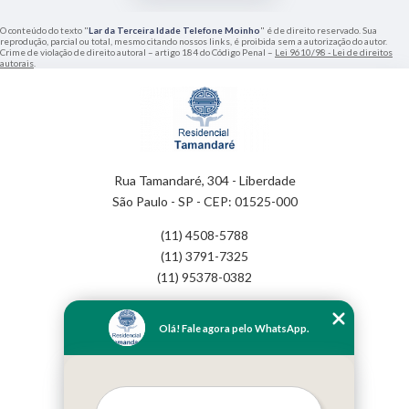
O conteúdo do texto "
Lar da Terceira Idade Telefone Moinho
" é de direito reservado. Sua
reprodução, parcial ou total, mesmo citando nossos links, é proibida sem a autorização do autor.
Crime de violação de direito autoral – artigo 184 do Código Penal –
Lei 9610/98 - Lei de direitos
autorais
.
Rua Tamandaré, 304 - Liberdade
São Paulo - SP - CEP: 01525-000
(11) 4508-5788
(11) 3791-7325
(11) 95378-0382
Home
Olá! Fale agora pelo WhatsApp.
Empresa
Missão
Serviços
Contato