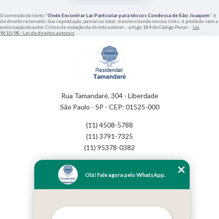
O conteúdo do texto "
Onde Encontrar Lar Particular para Idosos Condessa de São Joaquim
" é
de direito reservado. Sua reprodução, parcial ou total, mesmo citando nossos links, é proibida sem a
autorização do autor. Crime de violação de direito autoral – artigo 184 do Código Penal –
Lei
9610/98 - Lei de direitos autorais
.
Rua Tamandaré, 304 - Liberdade
São Paulo - SP - CEP: 01525-000
(11) 4508-5788
(11) 3791-7325
(11) 95378-0382
Home
Olá! Fale agora pelo WhatsApp.
Empresa
Missão
Serviços
Contato