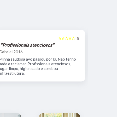
☆☆☆☆☆
5
"Profissionais atenciosos"
"Equipe 
Gabriel 2016
Mario Keoc
Minha saudosa avó passou por lá. Não tenho
Equipe comp
nada a reclamar. Profissionais atenciosos,
muito limpo
lugar limpo, higienizado e com boa
infraestrutura.