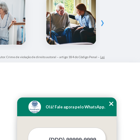
›
utor. Crime de violação de direito autoral – artigo 184 do Código Penal –
Lei
Olá! Fale agora pelo WhatsApp.