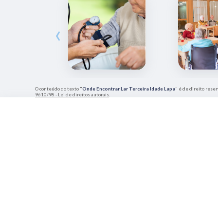
‹
O conteúdo do texto "
Onde Encontrar Lar Terceira Idade Lapa
" é de direito rese
9610/98 - Lei de direitos autorais
.