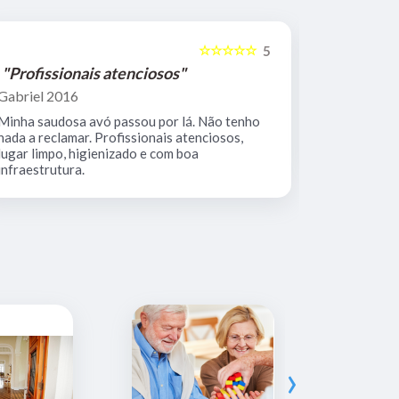
☆☆☆☆☆
5
"Profissionais atenciosos"
"Equipe 
Gabriel 2016
Mario Keoc
Minha saudosa avó passou por lá. Não tenho
Equipe comp
nada a reclamar. Profissionais atenciosos,
muito limpo
lugar limpo, higienizado e com boa
infraestrutura.
›