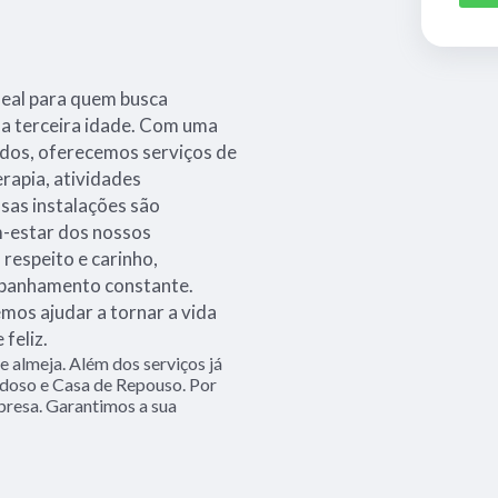
deal para quem busca
na terceira idade. Com uma
ados, oferecemos serviços de
erapia, atividades
sas instalações são
m-estar dos nossos
 respeito e carinho,
mpanhamento constante.
os ajudar a tornar a vida
feliz.
 almeja. Além dos serviços já
doso e Casa de Repouso. Por
presa. Garantimos a sua