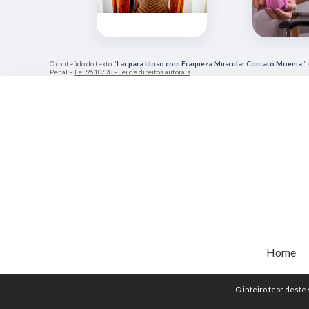
O conteúdo do texto "
Lar para Idoso com Fraqueza Muscular Contato Moema
" 
Penal –
Lei 9610/98 - Lei de direitos autorais
.
Home
O inteiro teor deste