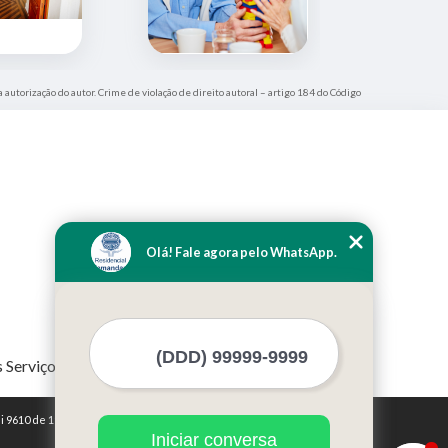
 autorização do autor. Crime de violação de direito autoral – artigo 184 do Código
Olá! Fale agora pelo WhatsApp.
 Serviços
i 9610 de 19/02/1998)
Iniciar conversa