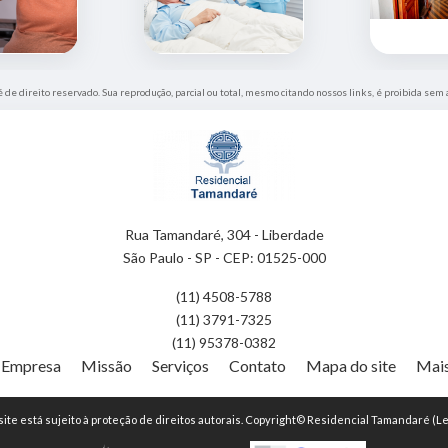
é de direito reservado. Sua reprodução, parcial ou total, mesmo citando nossos links, é proibida sem a
Rua Tamandaré, 304 - Liberdade
São Paulo - SP - CEP: 01525-000
(11) 4508-5788
(11) 3791-7325
(11) 95378-0382
Empresa
Missão
Serviços
Contato
Mapa do site
Mais
 site está sujeito à proteção de direitos autorais. Copyright© Residencial Tamandaré (Le