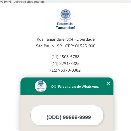
9610/98 - Lei de direitos autorais
.
Rua Tamandaré, 304 - Liberdade
São Paulo - SP - CEP: 01525-000
(11) 4508-5788
(11) 3791-7325
(11) 95378-0382
Home
Olá! Fale agora pelo WhatsApp.
Empresa
Missão
Serviços
Contato
Mapa do site
Mais Serviços