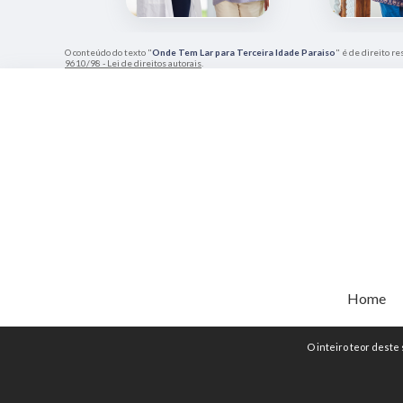
O conteúdo do texto "
Onde Tem Lar para Terceira Idade Paraiso
" é de direito r
9610/98 - Lei de direitos autorais
.
Home
O inteiro teor deste