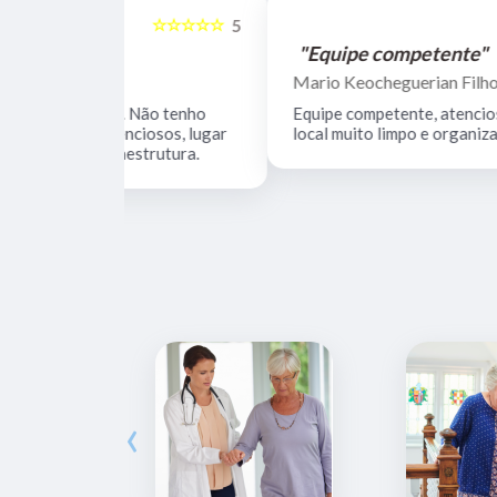
☆☆☆☆☆
☆☆☆☆☆
5
"Equipe competente"
Mario Keocheguerian Filho
 Não tenho
Equipe competente, atenciosa e dedicada,
nciosos, lugar
local muito limpo e organizando.
estrutura.
‹