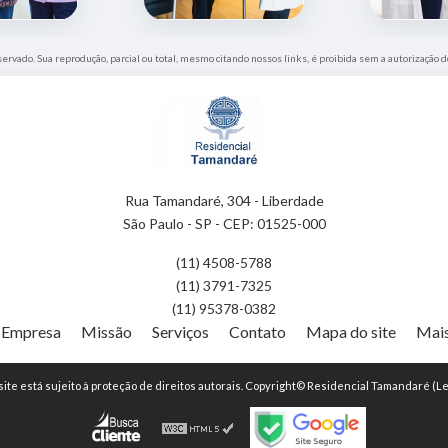
eservado. Sua reprodução, parcial ou total, mesmo citando nossos links, é proibida sem a autorização d
Rua Tamandaré, 304 - Liberdade
São Paulo - SP - CEP: 01525-000
(11) 4508-5788
(11) 3791-7325
(11) 95378-0382
Empresa
Missão
Serviços
Contato
Mapa do site
Mais
 site está sujeito à proteção de direitos autorais. Copyright© Residencial Tamandaré (Le