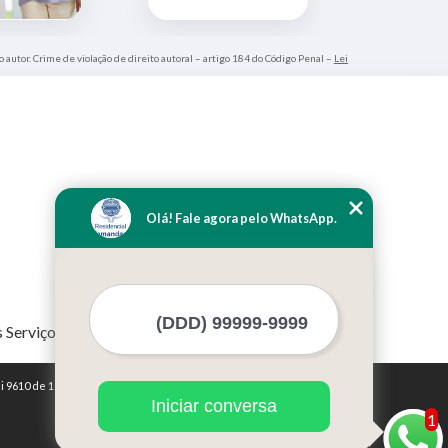
o autor. Crime de violação de direito autoral – artigo 184 do Código Penal –
Lei
Olá! Fale agora pelo WhatsApp.
 Serviços
i 9610 de 19/02/1998)
Iniciar conversa
1