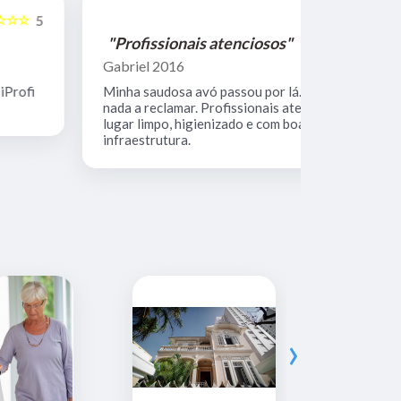
☆☆☆☆☆
5
"Profissionais atenciosos"
"Equipe 
Gabriel 2016
Mario Keoc
Minha saudosa avó passou por lá. Não tenho
Equipe comp
nada a reclamar. Profissionais atenciosos,
muito limpo
lugar limpo, higienizado e com boa
infraestrutura.
›