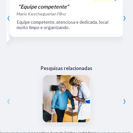
"Equipe competente"
‹
›
Mario Keocheguerian Filho
Equipe competente, atenciosa e dedicada, local
muito limpo e organizando.
Pesquisas relacionadas
‹
›
O conteúdo do texto "
Lar para Idoso Acamado Telefone Jardim Europa
" é de direito reservado.