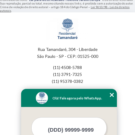
Sua reprodução, parcial ou total, mesmo citando nossos links, é proibida sem a autorização do autor.
Crime de violação de direito autoral – artigo 184 do Código Penal –
Lei 9610/98 - Lei de direitos
autorais
.
Rua Tamandaré, 304 - Liberdade
São Paulo - SP - CEP: 01525-000
(11) 4508-5788
(11) 3791-7325
(11) 95378-0382
Home
Olá! Fale agora pelo WhatsApp.
Empresa
Missão
Serviços
Contato
Mapa do site
Mais Serviços