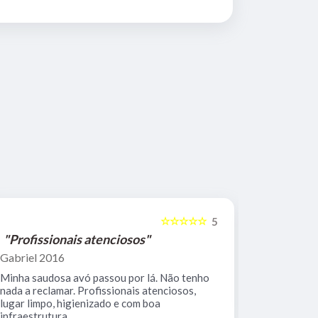
☆☆☆☆☆
5
"Profissionais atenciosos"
"Equipe 
Gabriel 2016
Mario Keoc
Minha saudosa avó passou por lá. Não tenho
Equipe comp
nada a reclamar. Profissionais atenciosos,
muito limpo
lugar limpo, higienizado e com boa
infraestrutura.