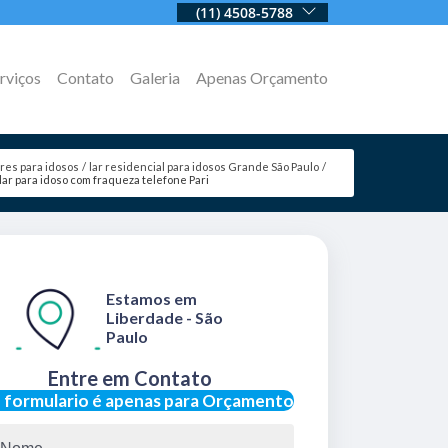
(11) 4508-5788
rviços
Contato
Galeria
Apenas Orçamento
ares para idosos
lar residencial para idosos Grande São Paulo
lar para idoso com fraqueza telefone Pari
Estamos em
Liberdade - São
Paulo
Entre em Contato
 formulario é apenas para Orçamento