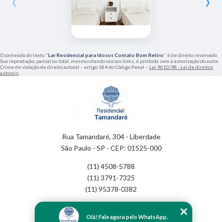
‹
›
O conteúdo do texto "
Lar Residencial para Idosos Contato Bom Retiro
" é de direito reservado.
Sua reprodução, parcial ou total, mesmo citando nossos links, é proibida sem a autorização do autor.
Crime de violação de direito autoral – artigo 184 do Código Penal –
Lei 9610/98 - Lei de direitos
autorais
.
Rua Tamandaré, 304 - Liberdade
São Paulo - SP - CEP: 01525-000
(11) 4508-5788
(11) 3791-7325
(11) 95378-0382
Home
Olá! Fale agora pelo WhatsApp.
Empresa