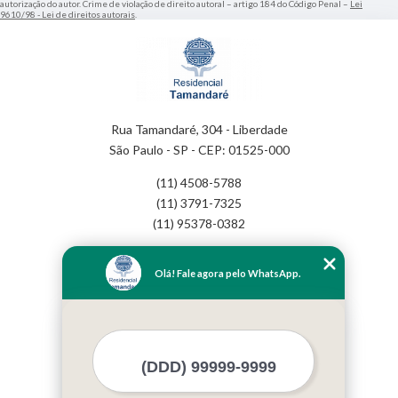
autorização do autor. Crime de violação de direito autoral – artigo 184 do Código Penal –
Lei
9610/98 - Lei de direitos autorais
.
Rua Tamandaré, 304 - Liberdade
São Paulo - SP - CEP: 01525-000
(11) 4508-5788
(11) 3791-7325
(11) 95378-0382
Home
Olá! Fale agora pelo WhatsApp.
Empresa
Missão
Serviços
Contato
Mapa do site
Mais Serviços