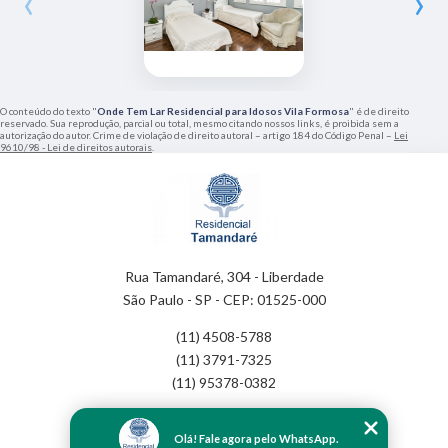
‹
›
O conteúdo do texto "
Onde Tem Lar Residencial para Idosos Vila Formosa
" é de direito
reservado. Sua reprodução, parcial ou total, mesmo citando nossos links, é proibida sem a
autorização do autor. Crime de violação de direito autoral – artigo 184 do Código Penal –
Lei
9610/98 - Lei de direitos autorais
.
Rua Tamandaré, 304 - Liberdade
São Paulo - SP - CEP: 01525-000
(11) 4508-5788
(11) 3791-7325
(11) 95378-0382
Home
Olá! Fale agora pelo WhatsApp.
Empresa