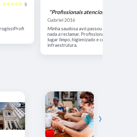
☆☆☆☆☆
5
"Profissionais atenciosos"
"Equipe 
Gabriel 2016
Mario Keoc
Minha saudosa avó passou por lá. Não tenho
Equipe comp
nada a reclamar. Profissionais atenciosos,
muito limpo
lugar limpo, higienizado e com boa
infraestrutura.
›