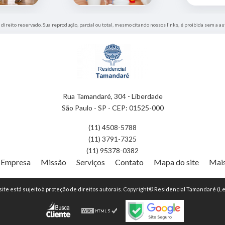
 direito reservado. Sua reprodução, parcial ou total, mesmo citando nossos links, é proibida sem a au
Rua Tamandaré, 304 - Liberdade
São Paulo - SP - CEP: 01525-000
(11) 4508-5788
(11) 3791-7325
(11) 95378-0382
Empresa
Missão
Serviços
Contato
Mapa do site
Mais
 site está sujeito à proteção de direitos autorais. Copyright© Residencial Tamandaré (Le