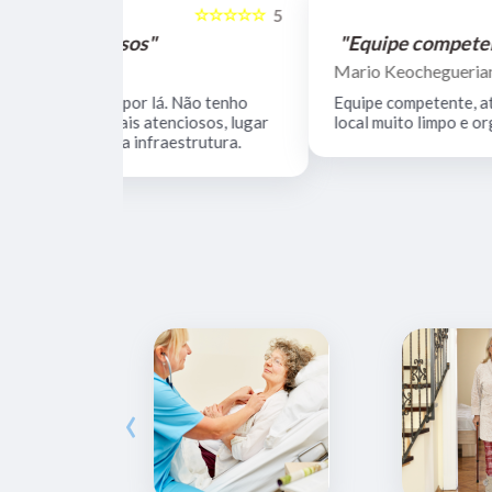
☆☆☆☆☆
☆☆☆☆☆
5
"Equipe competente"
Mario Keocheguerian Filho
 Não tenho
Equipe competente, atenciosa e dedicada,
nciosos, lugar
local muito limpo e organizando.
estrutura.
‹