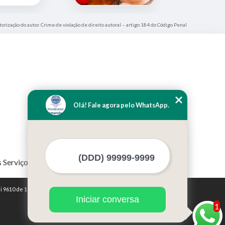
torização do autor. Crime de violação de direito autoral – artigo 184 do Código Penal
Olá! Fale agora pelo WhatsApp.
 Serviços
i 9610 de 19/02/1998)
Iniciar conversa
1