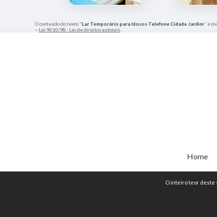
O conteúdo do texto "
Lar Temporário para Idosos Telefone Cidade Jardim
" é de
–
Lei 9610/98 - Lei de direitos autorais
.
Home
O inteiro teor deste