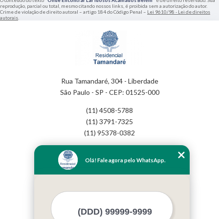
O conteúdo do texto "
Onde Encontrar Lar Idosos Acamados Belém
" é de direito reservado. Sua
reprodução, parcial ou total, mesmo citando nossos links, é proibida sem a autorização do autor.
Crime de violação de direito autoral – artigo 184 do Código Penal –
Lei 9610/98 - Lei de direitos
autorais
.
Rua Tamandaré, 304 - Liberdade
São Paulo - SP - CEP: 01525-000
(11) 4508-5788
(11) 3791-7325
(11) 95378-0382
Home
Olá! Fale agora pelo WhatsApp.
Empresa
Missão
Serviços
Contato
Mapa do site
Mais Serviços