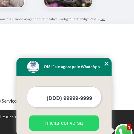
do autor. Crime de violação de direito autoral – artigo 184 do Código Penal –
Lei
Olá! Fale agora pelo WhatsApp.
 Serviços
i 9610 de 19/02/1998)
Iniciar conversa
1