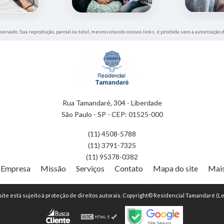
eservado. Sua reprodução, parcial ou total, mesmo citando nossos links, é proibida sem a autorização 
Rua Tamandaré, 304 - Liberdade
São Paulo - SP - CEP: 01525-000
(11) 4508-5788
(11) 3791-7325
(11) 95378-0382
Empresa
Missão
Serviços
Contato
Mapa do site
Mais
 site está sujeito à proteção de direitos autorais. Copyright© Residencial Tamandaré (Le