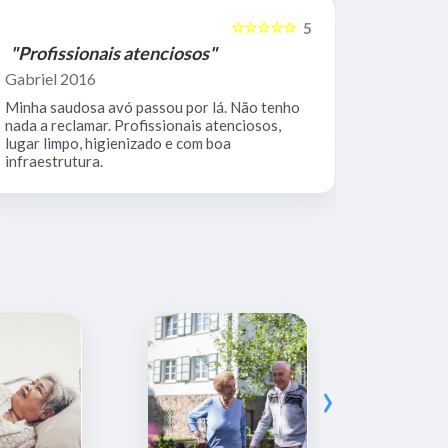
☆☆☆☆☆
5
"Profissionais atenciosos"
"Equipe 
Gabriel 2016
Mario Keoc
Minha saudosa avó passou por lá. Não tenho
Equipe comp
nada a reclamar. Profissionais atenciosos,
muito limpo
lugar limpo, higienizado e com boa
infraestrutura.
›