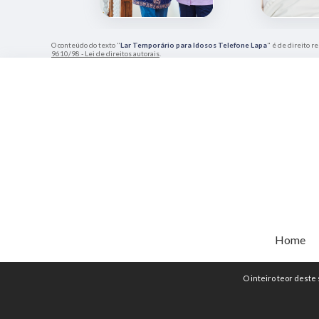
O conteúdo do texto "
Lar Temporário para Idosos Telefone Lapa
" é de direito r
9610/98 - Lei de direitos autorais
.
Home
O inteiro teor deste