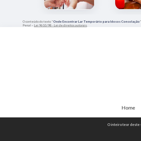
O conteúdo do texto "
Onde Encontrar Lar Temporário para Idosos Consolação
Penal –
Lei 9610/98 - Lei de direitos autorais
.
Home
O inteiro teor deste