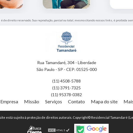
" é de direito reservado. Sua reprodução, parcial ou total, mesmo citando nossos links, é proibida sem
Rua Tamandaré, 304 - Liberdade
São Paulo - SP - CEP: 01525-000
(11) 4508-5788
(11) 3791-7325
(11) 95378-0382
Empresa
Missão
Serviços
Contato
Mapa do site
Mais
 site está sujeito à proteção de direitos autorais. Copyright© Residencial Tamandaré (Le