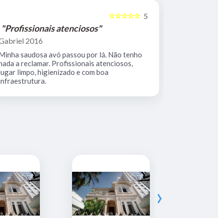
☆☆☆☆☆
5
"Profissionais atenciosos"
"Equipe 
Gabriel 2016
Mario Keoc
Minha saudosa avó passou por lá. Não tenho
Equipe comp
nada a reclamar. Profissionais atenciosos,
muito limpo
lugar limpo, higienizado e com boa
infraestrutura.
›