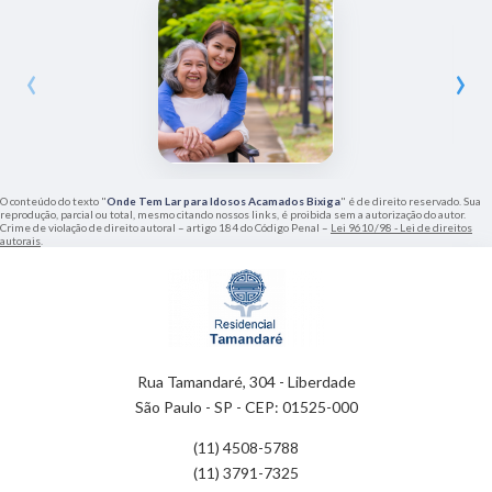
‹
›
O conteúdo do texto "
Onde Tem Lar para Idosos Acamados Bixiga
" é de direito reservado. Sua
reprodução, parcial ou total, mesmo citando nossos links, é proibida sem a autorização do autor.
Crime de violação de direito autoral – artigo 184 do Código Penal –
Lei 9610/98 - Lei de direitos
autorais
.
Rua Tamandaré, 304 - Liberdade
São Paulo - SP - CEP: 01525-000
(11) 4508-5788
(11) 3791-7325