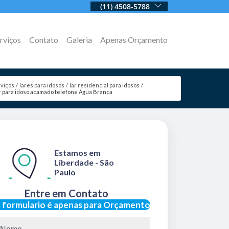
(11) 4508-5788
rviços
Contato
Galeria
Apenas Orçamento
viços
lares para idosos
lar residencial para idosos
r para idoso acamado telefone Água Branca
Estamos em
Liberdade - São
Paulo
Entre em Contato
 formulario é apenas para Orçamento