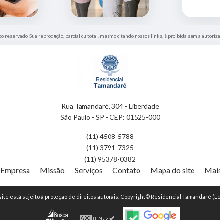
ito reservado. Sua reprodução, parcial ou total, mesmo citando nossos links, é proibida sem a autoriza
Rua Tamandaré, 304 - Liberdade
São Paulo - SP - CEP: 01525-000
(11) 4508-5788
(11) 3791-7325
(11) 95378-0382
Empresa
Missão
Serviços
Contato
Mapa do site
Mais
 site está sujeito à proteção de direitos autorais. Copyright© Residencial Tamandaré (Le