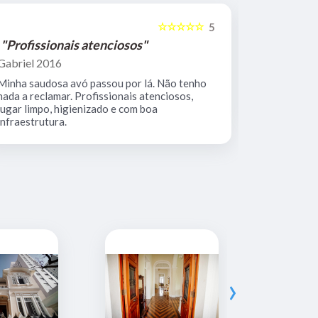
☆☆☆☆☆
5
"Profissionais atenciosos"
"Equipe 
Gabriel 2016
Mario Keoc
Minha saudosa avó passou por lá. Não tenho
Equipe comp
nada a reclamar. Profissionais atenciosos,
muito limpo
lugar limpo, higienizado e com boa
infraestrutura.
›