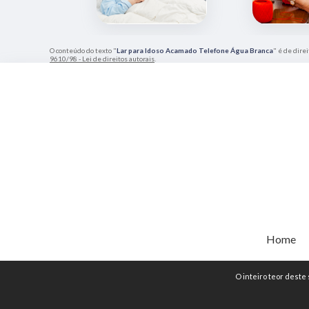
O conteúdo do texto "
Lar para Idoso Acamado Telefone Água Branca
" é de dire
9610/98 - Lei de direitos autorais
.
Home
O inteiro teor deste