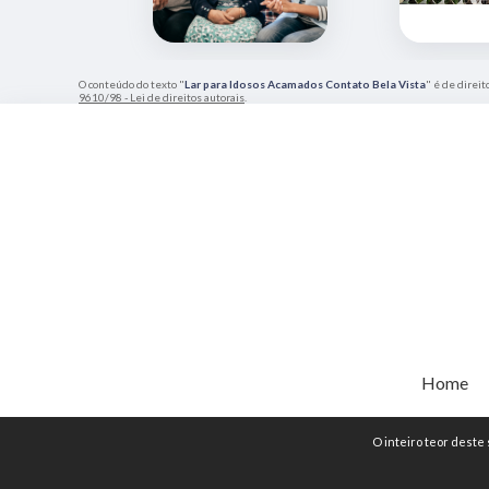
O conteúdo do texto "
Lar para Idosos Acamados Contato Bela Vista
" é de direit
9610/98 - Lei de direitos autorais
.
Home
O inteiro teor deste