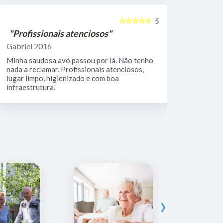
☆☆☆☆☆
5
"Profissionais atenciosos"
"Equipe 
Gabriel 2016
Mario Keoc
Minha saudosa avó passou por lá. Não tenho
Equipe comp
nada a reclamar. Profissionais atenciosos,
muito limpo
lugar limpo, higienizado e com boa
infraestrutura.
›