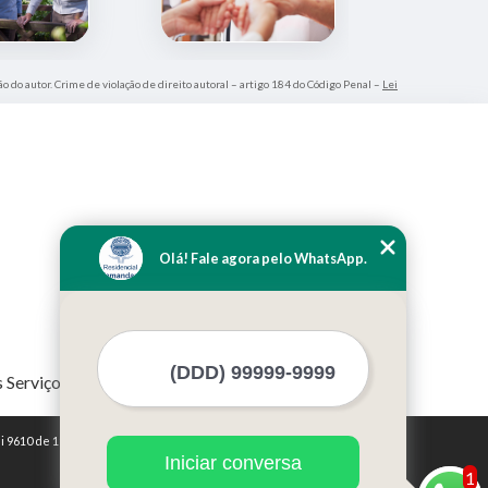
ão do autor. Crime de violação de direito autoral – artigo 184 do Código Penal –
Lei
Olá! Fale agora pelo WhatsApp.
 Serviços
i 9610 de 19/02/1998)
Iniciar conversa
1