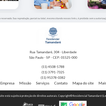
o reservado. Sua reprodução, parcial ou total, mesmo citando nossos links, é proibida sem a autorizaç
Rua Tamandaré, 304 - Liberdade
São Paulo - SP - CEP: 01525-000
(11) 4508-5788
(11) 3791-7325
(11) 95378-0382
Empresa
Missão
Serviços
Contato
Mapa do site
Mais
 site está sujeito à proteção de direitos autorais. Copyright© Residencial Tamandaré (Le