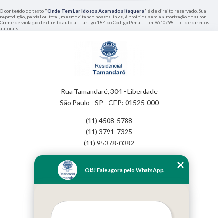
O conteúdo do texto "
Onde Tem Lar Idosos Acamados Itaquera
" é de direito reservado. Sua
reprodução, parcial ou total, mesmo citando nossos links, é proibida sem a autorização do autor.
Crime de violação de direito autoral – artigo 184 do Código Penal –
Lei 9610/98 - Lei de direitos
autorais
.
Rua Tamandaré, 304 - Liberdade
São Paulo - SP - CEP: 01525-000
(11) 4508-5788
(11) 3791-7325
(11) 95378-0382
Home
Olá! Fale agora pelo WhatsApp.
Empresa
Missão
Serviços
Contato
Mapa do site