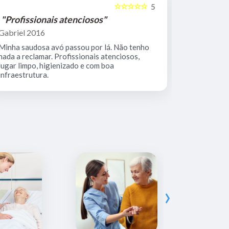
☆☆☆☆☆
5
"Profissionais atenciosos"
"Equipe 
Gabriel 2016
Mario Keoc
Minha saudosa avó passou por lá. Não tenho
Equipe comp
nada a reclamar. Profissionais atenciosos,
muito limpo
lugar limpo, higienizado e com boa
infraestrutura.
›