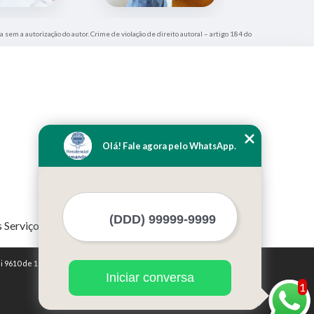
a sem a autorização do autor. Crime de violação de direito autoral – artigo 184 do
Olá! Fale agora pelo WhatsApp.
 Serviços
i 9610 de 19/02/1998)
Iniciar conversa
1