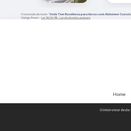
O conteúdo do texto "
Onde Tem Residência para Idosos com Alzheimer Consol
Código Penal –
Lei 9610/98 - Lei de direitos autorais
.
Home
O inteiro teor deste