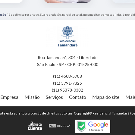
ação
" é de direito reservado. Sua reprodução, parcial ou total, mesmo citando nossos links, é proibid
Rua Tamandaré, 304 - Liberdade
São Paulo - SP - CEP: 01525-000
(11) 4508-5788
(11) 3791-7325
(11) 95378-0382
Empresa
Missão
Serviços
Contato
Mapa do site
Mais
 site está sujeito à proteção de direitos autorais. Copyright© Residencial Tamandaré (Le