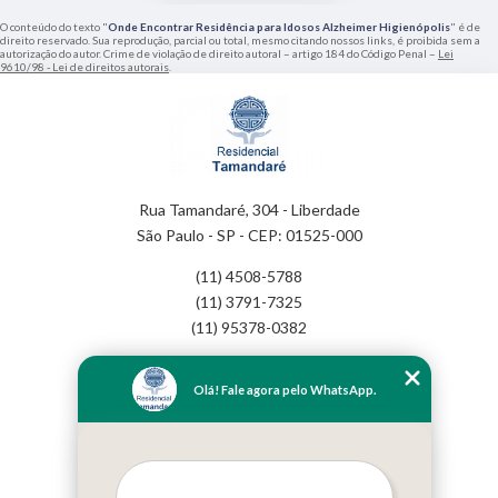
O conteúdo do texto "
Onde Encontrar Residência para Idosos Alzheimer Higienópolis
" é de
direito reservado. Sua reprodução, parcial ou total, mesmo citando nossos links, é proibida sem a
autorização do autor. Crime de violação de direito autoral – artigo 184 do Código Penal –
Lei
9610/98 - Lei de direitos autorais
.
Rua Tamandaré, 304 - Liberdade
São Paulo - SP - CEP: 01525-000
(11) 4508-5788
(11) 3791-7325
(11) 95378-0382
Home
Olá! Fale agora pelo WhatsApp.
Empresa
Missão
Serviços
Contato
Mapa do site