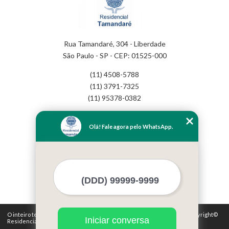
Rua Tamandaré, 304 - Liberdade
São Paulo - SP - CEP: 01525-000
(11) 4508-5788
(11) 3791-7325
(11) 95378-0382
Home
Olá! Fale agora pelo WhatsApp.
Empresa
Missão
Serviços
Contato
Mapa do site
Mais Serviços
O inteiro teor deste site está sujeito à proteção de direitos autorais. Copyright©
Iniciar conversa
Residencial Tamandaré (Lei 9610 de 19/02/1998)