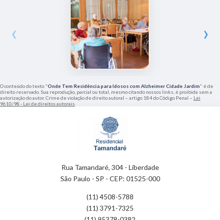
‹
›
O conteúdo do texto "
Onde Tem Residência para Idosos com Alzheimer Cidade Jardim
" é de
direito reservado. Sua reprodução, parcial ou total, mesmo citando nossos links, é proibida sem a
autorização do autor. Crime de violação de direito autoral – artigo 184 do Código Penal –
Lei
9610/98 - Lei de direitos autorais
.
Rua Tamandaré, 304 - Liberdade
São Paulo - SP - CEP: 01525-000
(11) 4508-5788
(11) 3791-7325
(11) 95378-0382