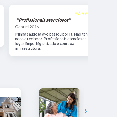
☆☆☆☆☆
5
"Profissionais atenciosos"
"Equipe 
Gabriel 2016
Mario Keoc
Minha saudosa avó passou por lá. Não tenho
Equipe comp
nada a reclamar. Profissionais atenciosos,
muito limpo
lugar limpo, higienizado e com boa
infraestrutura.
›