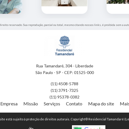
direito reservado. Sua reprodução, parcial ou total, mesmo citando nossos links, é proibida sem a aut
Rua Tamandaré, 304 - Liberdade
São Paulo - SP - CEP: 01525-000
(11) 4508-5788
(11) 3791-7325
(11) 95378-0382
Empresa
Missão
Serviços
Contato
Mapa do site
Mais
 site está sujeito à proteção de direitos autorais. Copyright© Residencial Tamandaré (Le