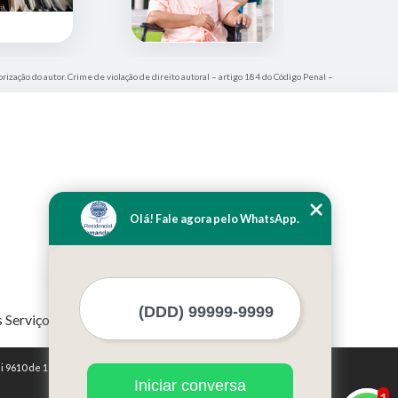
orização do autor. Crime de violação de direito autoral – artigo 184 do Código Penal –
Olá! Fale agora pelo WhatsApp.
 Serviços
i 9610 de 19/02/1998)
Iniciar conversa
1