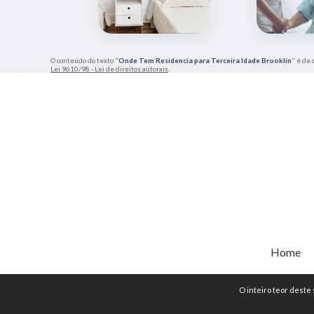
O conteúdo do texto "
Onde Tem Residencia para Terceira Idade Brooklin
" é de 
Lei 9610/98 - Lei de direitos autorais
.
Home
O inteiro teor deste