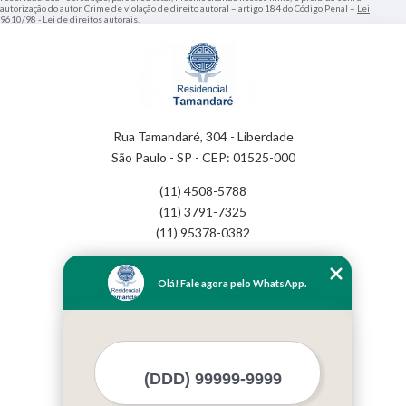
autorização do autor. Crime de violação de direito autoral – artigo 184 do Código Penal –
Lei
9610/98 - Lei de direitos autorais
.
Rua Tamandaré, 304 - Liberdade
São Paulo - SP - CEP: 01525-000
(11) 4508-5788
(11) 3791-7325
(11) 95378-0382
Home
Olá! Fale agora pelo WhatsApp.
Empresa
Missão
Serviços
Contato
Mapa do site
Mais Serviços