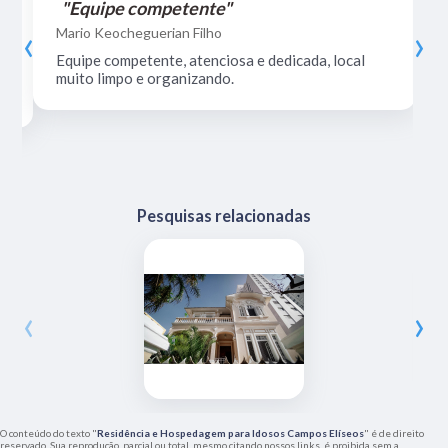
"Equipe competente"
‹
›
Mario Keocheguerian Filho
Equipe competente, atenciosa e dedicada, local
muito limpo e organizando.
Pesquisas relacionadas
‹
›
O conteúdo do texto "
Residência e Hospedagem para Idosos Campos Elíseos
" é de direito
reservado. Sua reprodução, parcial ou total, mesmo citando nossos links, é proibida sem a