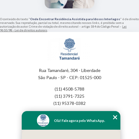
O conteúdo do texto "
Onde Encontrar Residência Assistida para Idosos Interlagos
" é de direito
reservado. Sua reprodução, parcial ou total, mesmo citando nossos links, é proibida sem a
autorização do autor. Crime de violação de direito autoral – artigo 184 do Código Penal –
Lei
9610/98 - Lei de direitos autorais
.
Rua Tamandaré, 304 - Liberdade
São Paulo - SP - CEP: 01525-000
(11) 4508-5788
(11) 3791-7325
(11) 95378-0382
Home
Olá! Fale agora pelo WhatsApp.
Empresa
Missão
Serviços