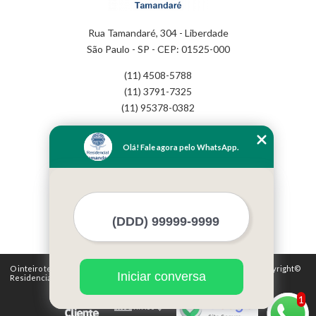
Rua Tamandaré, 304 - Liberdade
São Paulo - SP - CEP: 01525-000
(11) 4508-5788
(11) 3791-7325
(11) 95378-0382
Home
Olá! Fale agora pelo WhatsApp.
Empresa
Missão
Serviços
Contato
Mapa do site
Mais Serviços
O inteiro teor deste site está sujeito à proteção de direitos autorais. Copyright©
Iniciar conversa
Residencial Tamandaré (Lei 9610 de 19/02/1998)
1