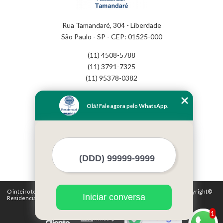
Rua Tamandaré, 304 - Liberdade
São Paulo - SP - CEP: 01525-000
(11) 4508-5788
(11) 3791-7325
(11) 95378-0382
Home
Olá! Fale agora pelo WhatsApp.
Empresa
Missão
Serviços
Contato
Mapa do site
Mais Serviços
O inteiro teor deste site está sujeito à proteção de direitos autorais. Copyright©
Iniciar conversa
Residencial Tamandaré (Lei 9610 de 19/02/1998)
1