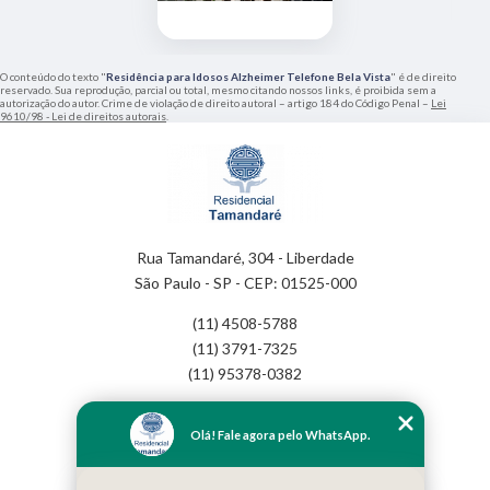
O conteúdo do texto "
Residência para Idosos Alzheimer Telefone Bela Vista
" é de direito
reservado. Sua reprodução, parcial ou total, mesmo citando nossos links, é proibida sem a
autorização do autor. Crime de violação de direito autoral – artigo 184 do Código Penal –
Lei
9610/98 - Lei de direitos autorais
.
Rua Tamandaré, 304 - Liberdade
São Paulo - SP - CEP: 01525-000
(11) 4508-5788
(11) 3791-7325
(11) 95378-0382
Home
Olá! Fale agora pelo WhatsApp.
Empresa
Missão