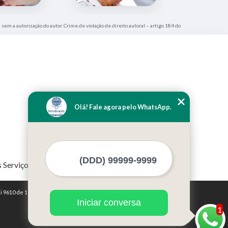
 sem a autorização do autor. Crime de violação de direito autoral – artigo 184 do
Olá! Fale agora pelo WhatsApp.
 Serviços
i 9610 de 19/02/1998)
Iniciar conversa
1