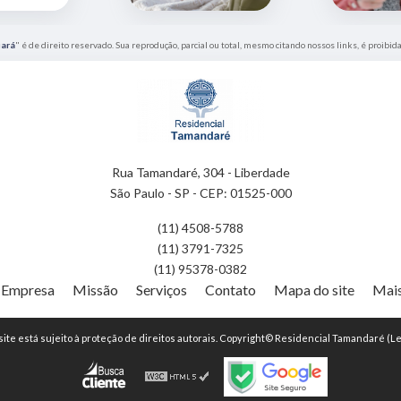
uará
" é de direito reservado. Sua reprodução, parcial ou total, mesmo citando nossos links, é proibida
Rua Tamandaré, 304 - Liberdade
São Paulo - SP - CEP: 01525-000
(11) 4508-5788
(11) 3791-7325
(11) 95378-0382
Empresa
Missão
Serviços
Contato
Mapa do site
Mais
 site está sujeito à proteção de direitos autorais. Copyright© Residencial Tamandaré (Le