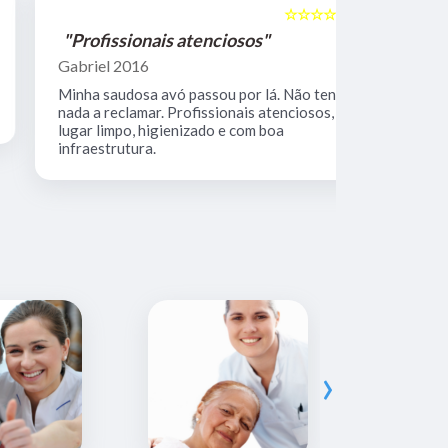
☆☆☆☆☆
5
"Profissionais atenciosos"
"Equipe 
Gabriel 2016
Mario Keoc
Minha saudosa avó passou por lá. Não tenho
Equipe comp
nada a reclamar. Profissionais atenciosos,
muito limpo
lugar limpo, higienizado e com boa
infraestrutura.
›