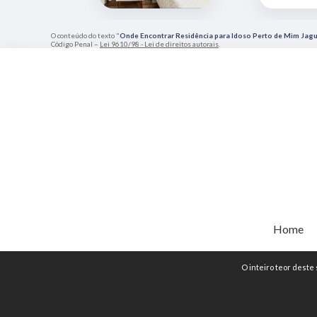
O conteúdo do texto "
Onde Encontrar Residência para Idoso Perto de Mim Jag
Código Penal –
Lei 9610/98 - Lei de direitos autorais
.
Home
O inteiro teor deste