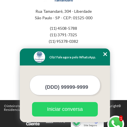
Rua Tamandaré, 304 - Liberdade
São Paulo - SP - CEP: 01525-000
(11) 4508-5788
(11) 3791-7325
(11) 95378-0382
Home
Olá! Fale agora pelo WhatsApp.
Empresa
Missão
Serviços
Contato
Mapa do site
Mais Serviços
O inteiro teor deste site está sujeito à proteção de direitos autorais. Copyright©
Iniciar conversa
Residencial Tamandaré (Lei 9610 de 19/02/1998)
1