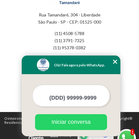
Rua Tamandaré, 304 - Liberdade
São Paulo - SP - CEP: 01525-000
(11) 4508-5788
(11) 3791-7325
(11) 95378-0382
Home
Olá! Fale agora pelo WhatsApp.
Empresa
Missão
Serviços
Contato
Mapa do site
Mais Serviços
O inteiro teor deste site está sujeito à proteção de direitos autorais. Copyright©
Iniciar conversa
Residencial Tamandaré (Lei 9610 de 19/02/1998)
1