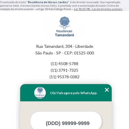
O conteúdo do texto "
Residência de Idosos Jardins
" é de direito reservado. Sua reprodução,
parcial ou total, mesmo citando nossos links, é proibida sem a autorização do autor. Crime de
violação de direito autoral – artigo 184 do Código Penal –
Lei 9610/98 - Lei de direitos autorais
.
Rua Tamandaré, 304 - Liberdade
São Paulo - SP - CEP: 01525-000
(11) 4508-5788
(11) 3791-7325
(11) 95378-0382
Home
Olá! Fale agora pelo WhatsApp.
Empresa
Missão
Serviços
Contato
Mapa do site
Mais Serviços