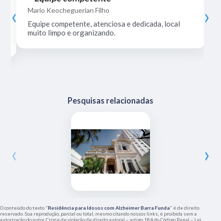
‹
›
Mario Keocheguerian Filho
Equipe competente, atenciosa e dedicada, local
muito limpo e organizando.
Pesquisas relacionadas
‹
›
O conteúdo do texto "
Residência para Idosos com Alzheimer Barra Funda
" é de direito
reservado. Sua reprodução, parcial ou total, mesmo citando nossos links, é proibida sem a
autorização do autor. Crime de violação de direito autoral – artigo 184 do Código Penal –
Lei