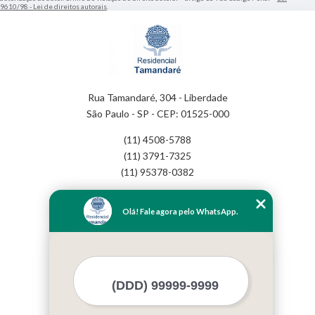
9610/98 - Lei de direitos autorais
.
Rua Tamandaré, 304 - Liberdade
São Paulo - SP - CEP: 01525-000
(11) 4508-5788
(11) 3791-7325
(11) 95378-0382
Home
Olá! Fale agora pelo WhatsApp.
Empresa
Missão
Serviços
Contato
Mapa do site
Mais Serviços