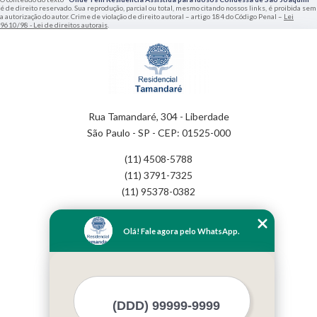
é de direito reservado. Sua reprodução, parcial ou total, mesmo citando nossos links, é proibida sem
a autorização do autor. Crime de violação de direito autoral – artigo 184 do Código Penal –
Lei
9610/98 - Lei de direitos autorais
.
Rua Tamandaré, 304 - Liberdade
São Paulo - SP - CEP: 01525-000
(11) 4508-5788
(11) 3791-7325
(11) 95378-0382
Home
Olá! Fale agora pelo WhatsApp.
Empresa
Missão
Serviços
Contato
Mapa do site
Mais Serviços