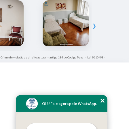
›
. Crime de violação de direito autoral – artigo 184 do Código Penal –
Lei 9610/98 -
Olá! Fale agora pelo WhatsApp.