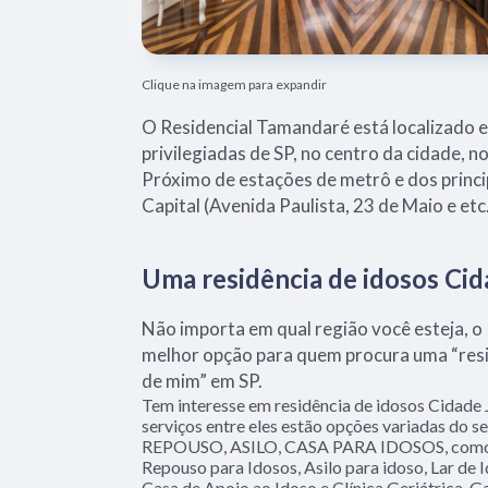
Clique na imagem para expandir
O Residencial Tamandaré está localizado 
privilegiadas de SP, no centro da cidade, n
Próximo de estações de metrô e dos princi
Capital (Avenida Paulista, 23 de Maio e etc.
Uma residência de idosos Cid
Não importa em qual região você esteja, o
melhor opção para quem procura uma “resi
de mim” em SP.
Tem interesse em residência de idosos Cidade
serviços entre eles estão opções variadas do
REPOUSO, ASILO, CASA PARA IDOSOS, como 
Repouso para Idosos, Asilo para idoso, Lar de 
Casa de Apoio ao Idoso e Clínica Geriátrica. G