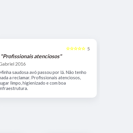
☆☆☆☆☆
5
"Profissionais atenciosos"
"Equipe 
Gabriel 2016
Mario Keoc
Minha saudosa avó passou por lá. Não tenho
Equipe comp
nada a reclamar. Profissionais atenciosos,
muito limpo
lugar limpo, higienizado e com boa
infraestrutura.