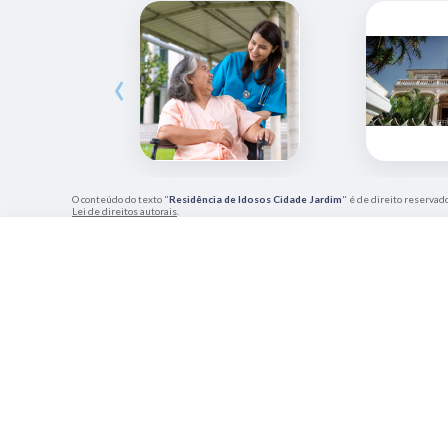
‹
O conteúdo do texto "
Residência de Idosos Cidade Jardim
" é de direito reservad
Lei de direitos autorais
.