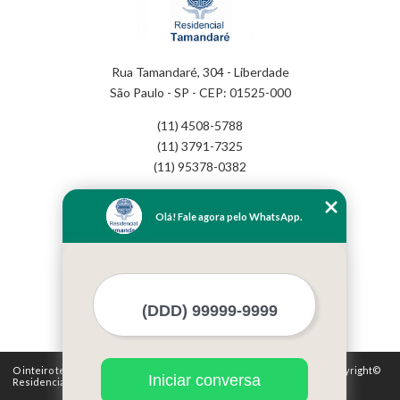
Rua Tamandaré, 304 - Liberdade
São Paulo - SP - CEP: 01525-000
(11) 4508-5788
(11) 3791-7325
(11) 95378-0382
Home
Olá! Fale agora pelo WhatsApp.
Empresa
Missão
Serviços
Contato
Mapa do site
Mais Serviços
O inteiro teor deste site está sujeito à proteção de direitos autorais. Copyright©
Iniciar conversa
Residencial Tamandaré (Lei 9610 de 19/02/1998)