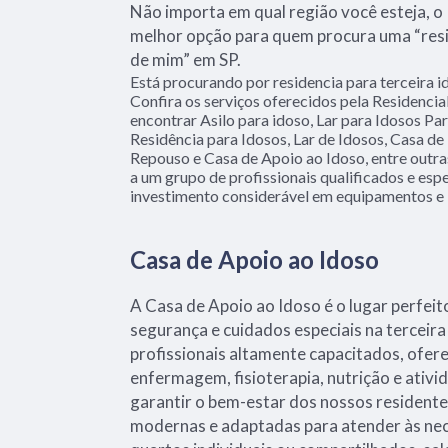
Não importa em qual região você esteja, o
melhor opção para quem procura uma “resi
de mim” em SP.
Está procurando por residencia para terceira 
Confira os serviços oferecidos pela Residenci
encontrar Asilo para idoso, Lar para Idosos Part
Residência para Idosos, Lar de Idosos, Casa d
Repouso e Casa de Apoio ao Idoso, entre outras
a um grupo de profissionais qualificados e esp
investimento considerável em equipamentos e 
Casa de Apoio ao Idoso
A Casa de Apoio ao Idoso é o lugar perfei
segurança e cuidados especiais na terceir
profissionais altamente capacitados, ofer
enfermagem, fisioterapia, nutrição e ativi
garantir o bem-estar dos nossos residente
modernas e adaptadas para atender às ne