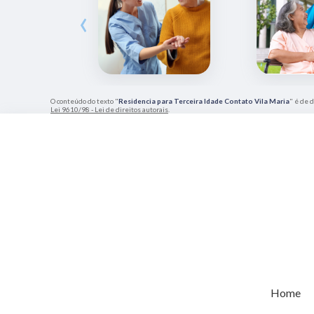
‹
O conteúdo do texto "
Residencia para Terceira Idade Contato Vila Maria
" é de 
Lei 9610/98 - Lei de direitos autorais
.
Home