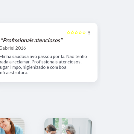
☆☆☆☆☆
5
"Profissionais atenciosos"
"Equipe 
Gabriel 2016
Mario Keoc
Minha saudosa avó passou por lá. Não tenho
Equipe comp
nada a reclamar. Profissionais atenciosos,
muito limpo
lugar limpo, higienizado e com boa
infraestrutura.