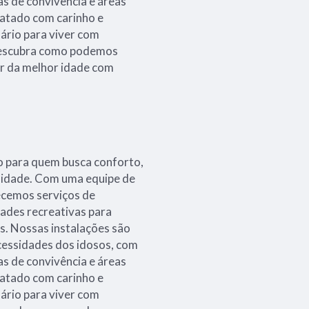
as de convivência e áreas
tratado com carinho e
ário para viver com
 descubra como podemos
ar da melhor idade com
to para quem busca conforto,
a idade. Com uma equipe de
ecemos serviços de
dades recreativas para
s. Nossas instalações são
cessidades dos idosos, com
as de convivência e áreas
tratado com carinho e
ário para viver com