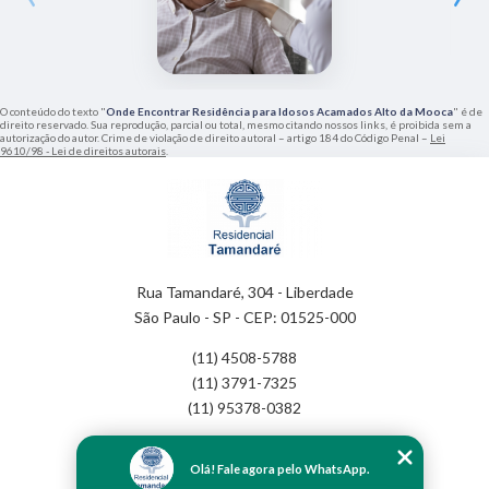
O conteúdo do texto "
Onde Encontrar Residência para Idosos Acamados Alto da Mooca
" é de
direito reservado. Sua reprodução, parcial ou total, mesmo citando nossos links, é proibida sem a
autorização do autor. Crime de violação de direito autoral – artigo 184 do Código Penal –
Lei
9610/98 - Lei de direitos autorais
.
Rua Tamandaré, 304 - Liberdade
São Paulo - SP - CEP: 01525-000
(11) 4508-5788
(11) 3791-7325
(11) 95378-0382
Home
Olá! Fale agora pelo WhatsApp.
Empresa