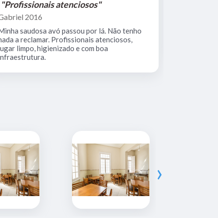
"Profissionais atenciosos"
"Equipe 
Gabriel 2016
Mario Keoc
Minha saudosa avó passou por lá. Não tenho
Equipe comp
nada a reclamar. Profissionais atenciosos,
muito limpo
lugar limpo, higienizado e com boa
infraestrutura.
›