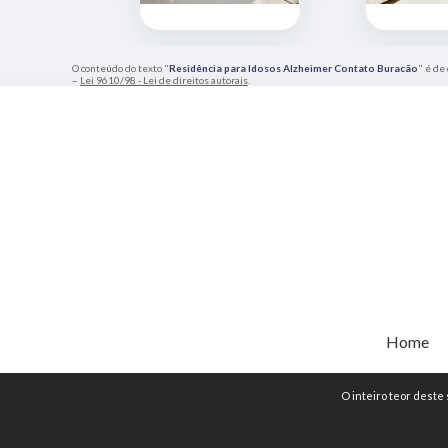
O conteúdo do texto "
Residência para Idosos Alzheimer Contato Buracão
" é de
–
Lei 9610/98 - Lei de direitos autorais
.
Home
O inteiro teor deste