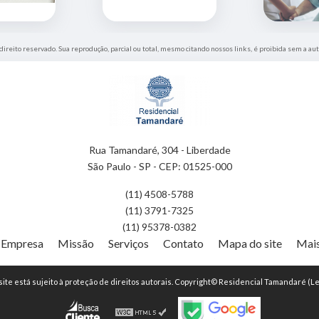
 direito reservado. Sua reprodução, parcial ou total, mesmo citando nossos links, é proibida sem a aut
Rua Tamandaré, 304 - Liberdade
São Paulo - SP - CEP: 01525-000
(11) 4508-5788
(11) 3791-7325
(11) 95378-0382
Empresa
Missão
Serviços
Contato
Mapa do site
Mais
 site está sujeito à proteção de direitos autorais. Copyright© Residencial Tamandaré (Le