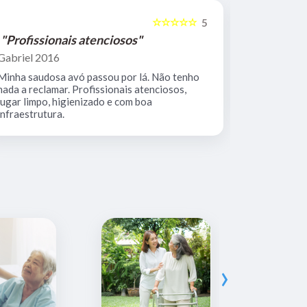
☆☆☆☆☆
5
"Profissionais atenciosos"
"Equipe 
Gabriel 2016
Mario Keoc
Minha saudosa avó passou por lá. Não tenho
Equipe comp
nada a reclamar. Profissionais atenciosos,
muito limpo
lugar limpo, higienizado e com boa
infraestrutura.
›