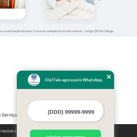
m a autorização do autor. Crime de violação de direito autoral – artigo 184 do Código
Olá! Fale agora pelo WhatsApp.
 Serviços
i 9610 de 19/02/1998)