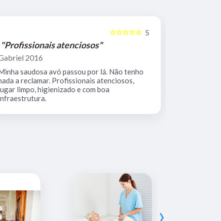
☆☆☆☆☆
5
"Profissionais atenciosos"
"Equipe 
Gabriel 2016
Mario Keoc
Minha saudosa avó passou por lá. Não tenho
Equipe comp
nada a reclamar. Profissionais atenciosos,
muito limpo
lugar limpo, higienizado e com boa
infraestrutura.
›