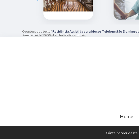
O conteúdo do texto "
Residência Assistida para Idosos Telefone São Domingos
Penal –
Lei 9610/98 - Lei de direitos autorais
.
Home
O inteiro teor deste