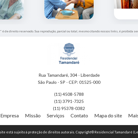
" é de direito reservado. Sua reprodução, parcial ou total, mesmo citando nossos links, é proibida se
Rua Tamandaré, 304 - Liberdade
São Paulo - SP - CEP: 01525-000
(11) 4508-5788
(11) 3791-7325
(11) 95378-0382
Empresa
Missão
Serviços
Contato
Mapa do site
Mais
 site está sujeito à proteção de direitos autorais. Copyright© Residencial Tamandaré (Le