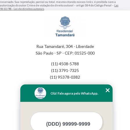
reservado. Sua reprodução, parcial ou total, mesmo citando nossos links, é proibida sem a
autorização do autor. Crime de violação de direito autoral – artigo 184 do Código Penal –
Lei
9610/98 - Lei de direitos autorais
.
Rua Tamandaré, 304 - Liberdade
São Paulo - SP - CEP: 01525-000
(11) 4508-5788
(11) 3791-7325
(11) 95378-0382
Home
Olá! Fale agora pelo WhatsApp.
Empresa
Missão
Serviços
Contato
Mapa do site
Mais Serviços